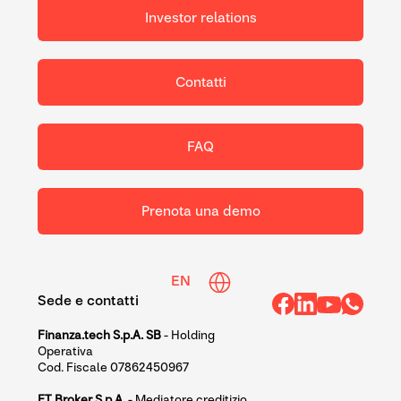
Investor relations
Contatti
FAQ
Prenota una demo
EN
Sede e contatti
Finanza.tech S.p.A. SB
- Holding
Operativa
Cod. Fiscale 07862450967
FT Broker S.p.A.
- Mediatore creditizio