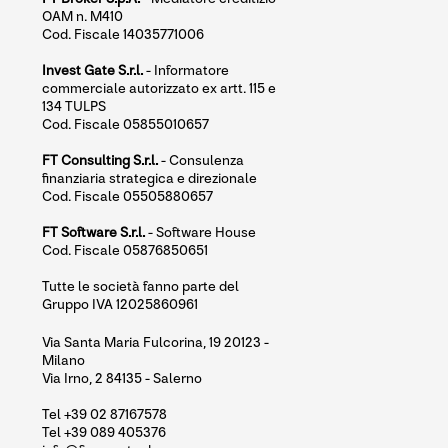
OAM n. M410
Cod. Fiscale 14035771006
Invest Gate S.r.l.
- Informatore
commerciale autorizzato ex artt. 115 e
134 TULPS
Cod. Fiscale 05855010657
FT Consulting S.r.l.
- Consulenza
finanziaria strategica e direzionale
Cod. Fiscale 05505880657
FT Software S.r.l.
- Software House
Cod. Fiscale 05876850651
Tutte le società fanno parte del
Gruppo IVA 12025860961
Via Santa Maria Fulcorina, 19 20123 -
Milano
Via Irno, 2 84135 - Salerno
Tel +39 02 87167578
Tel +39 089 405376