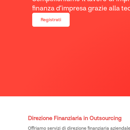
finanza d’impresa grazie alla te
Registrati
Direzione Finanziaria in Outsourcing
Offriamo servizi di direzione finanziaria azienda