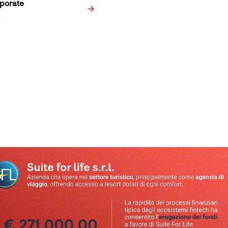
rporate
a