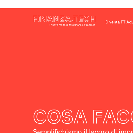
Diventa FT Adv
Cosa fa
Semplifichiamo il lavoro di impr