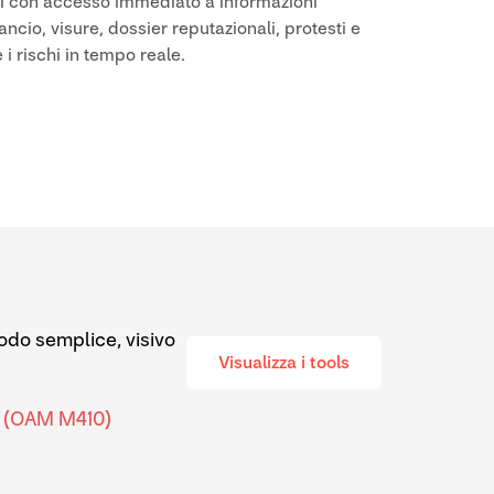
i con accesso immediato a informazioni
ancio, visure, dossier reputazionali, protesti e
 i rischi in tempo reale.
modo semplice, visivo
Visualizza i tools
pA (OAM M410)