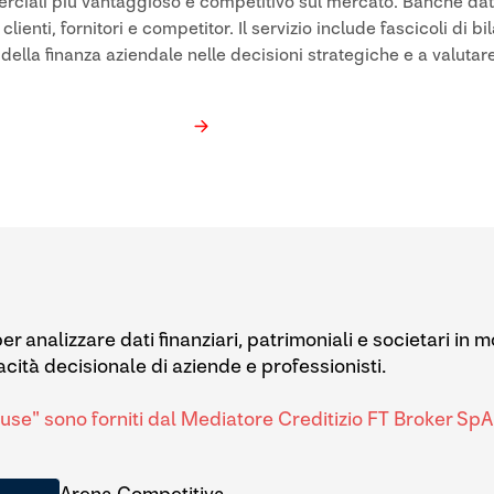
ciali più vantaggioso e competitivo sul mercato. Banche dat
enti, fornitori e competitor. Il servizio include fascicoli di bil
i della finanza aziendale nelle decisioni strategiche e a valutare
er analizzare dati finanziari, patrimoniali e societari in 
acità decisionale di aziende e professionisti.
ouse" sono forniti dal Mediatore Creditizio FT Broker S
Arena Competitiva