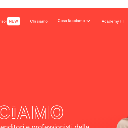
Cosa facciamo
isor
Chi siamo
Academy FT
NEW
cciamo
enditori e professionisti della